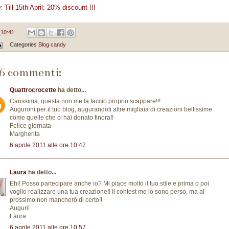
 Till 15th April: 20% discount !!!
e
10:41
Categories
Blog candy
6 commenti:
Quattrocrocette
ha detto...
Carissima, questa non me la faccio proprio scappare!!!
Auguroni per il tuo blog, augurandoti altre migliaia di creazioni bellissime
come quelle che ci hai donato finora!!
Felice giornata
Margherita
6 aprile 2011 alle ore 10:47
Laura
ha detto...
Ehi! Posso partecipare anche io? Mi piace molto il tuo stile e prima o poi
voglio realizzare una tua creazione!! Il contest me lo sono perso, ma al
prossimo non mancherò di certo!!
Auguri!
Laura
6 aprile 2011 alle ore 10:57