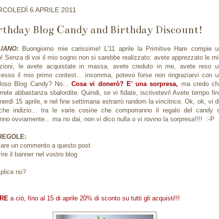
COLEDÌ 6 APRILE 2011
rthday Blog Candy and Birthday Discount!
LIANO:
Buongiorno mie carissime! L'11 aprile la Primitive Hare compie u
! Senza di voi il mio sogno non si sarebbe realizzato: avete apprezzato le m
zioni, le avete acquistate in massa, avete creduto in me, avete reso u
esso il mio primo contest... insomma, potevo forse non ringraziarvi con u
oloso Blog Candy? No...
Cosa vi donerò? E' una sorpresa,
ma credo ch
rrete abbastanza sbalordite. Quindi, se vi fidate, iscrivetevi! Avete tempo fi
nerdì 15 aprile, e nel fine settimana estrarrò random la vincitrice. Ok, ok, vi 
che indizio... tra le varie cosine che comporranno il regalo del candy c
nno ovviamente... ma no dai, non vi dico nulla o vi rovino la sorpresa!!!! :-P
REGOLE:
iare un commento a questo post
rire il banner nel vostro blog
plice no?
RE
a ciò, fino al 15 di aprile 20% di sconto
su tutti gli acquisti!!!