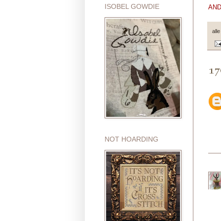
ISOBEL GOWDIE
AND:
all
17
NOT HOARDING