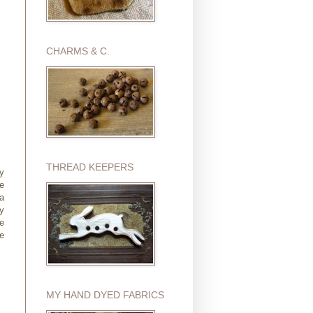
CHARMS & C.
THREAD KEEPERS
ly
e
 a
ay
ue
se
MY HAND DYED FABRICS