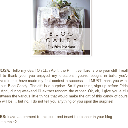
LISH:
Hello my dear! On 11th April, the Primitive Hare is one year old! I real
 to thank you: you enjoyed my creations, you've bought in bulk, you'v
eved in me, have made ​​my first contest a success ... I MUST thank you with
lous Blog Candy! The gift is a surprise. So if you trust, sign up before Frid
 April, during weekend I'll extract random the winner. Ok, ok, I give you a cl
between the various little things that would make the gift of this candy of cour
e will be ... but no, I do not tell you anything or you spoil the surprise!!
ES:
leave a comment to this post and insert the banner in your blog
t it simple?