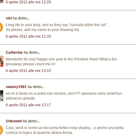
6 aprile 2011 alle ore 12:29
vivi
ha detto...
Long life to your blog, and as they say "curiosity killed the cat"...
So please, add my name to your drawing list.
6 aprile 2011 alle ore 12:33
Catherine
ha detto...
Wonderful for you! Happy one year to the Primitive Hare! What a fun
giveaway, please count me in!
6 aprile 2011 alle ore 13:10
swamy1981
ha detto...
se nn si tenta nn si potrà mai vincere, vero?!? speriamo nella sorte!!!un
abbraccio grande
6 aprile 2011 alle ore 13:17
Unknown
ha detto...
Ciao, senti io vorrei un bel porta forbici rosa shabby....o anche una bella
cornice in legno di qualche strana forma...