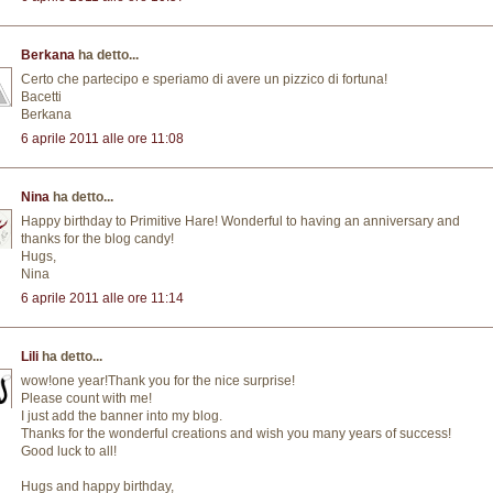
Berkana
ha detto...
Certo che partecipo e speriamo di avere un pizzico di fortuna!
Bacetti
Berkana
6 aprile 2011 alle ore 11:08
Nina
ha detto...
Happy birthday to Primitive Hare! Wonderful to having an anniversary and
thanks for the blog candy!
Hugs,
Nina
6 aprile 2011 alle ore 11:14
Lili
ha detto...
wow!one year!Thank you for the nice surprise!
Please count with me!
I just add the banner into my blog.
Thanks for the wonderful creations and wish you many years of success!
Good luck to all!
Hugs and happy birthday,