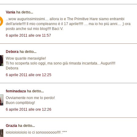
Vania
ha detto...
...wow augurissimissimi.... allora io e The Primitive Hare siamo entrambi
dell'ariete!!!! Il mio compleanno è il 17 aprile!!!!! .... ma io ho più anni.... ;) ora
posto anche sul mio blog!!!! Baci V.
6 aprile 2011 alle ore 11:57
Debora
ha detto...
Wow quante meraviglie!
Ti ho scoperta solo oggi, ma sono già rimasta incantata... Auguri!!!!
Debora
6 aprile 2011 alle ore 12:25
feminadaza
ha detto...
Ovviamente non me lo perdo!
Buon compliblog!
6 aprile 2011 alle ore 12:26
Grazia
ha detto...
ioioioioioioio io ci sonooooooo!!!! :***