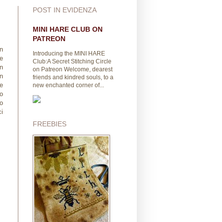
POST IN EVIDENZA
MINI HARE CLUB ON
PATREON
n
Introducing the MINI HARE
ie
Club:A Secret Stitching Circle
n
on Patreon Welcome, dearest
n
friends and kindred souls, to a
e
new enchanted corner of...
no
do
i
FREEBIES