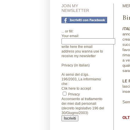
JOIN MY
MER
NEWSLETTER
Bi
ITA
... or fill:
anno
Your email:
crea
succ
write here the email
fav
address you wanna use to
rima
receive my newsletter
a ve
Privacy (in italian)
qual
sara
Ai sensi del d.lgs.
196/2003, La informiamo
LE 
che:
lasc
Clik here to accept
inse
Privacy
Acconsento al trattamento
Sem
dei miei dati personali
(decreto legislativo 196 del
30/Giugno/2003)
OLT