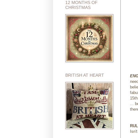
12 MONTHS OF
CHRISTMAS
BRITISH AT HEART
ENG
need
beli
fabu
15th
... 
ther
RUL
Isn'