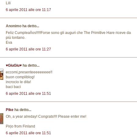
Lili
6 aprile 2011 alle ore 11:17
Anonimo ha detto...
Feliz Cumpleaños!!!!!Forse sono gli auguri che The Primitive Hare riceve da
più lontano.
Eva
6 aprile 2011 alle ore 11:27
♥GiuGiu♥
ha detto...
eccomi,presenteeeeeeeee!!
buon compliblog!
incrocio le dita!
baci baci
6 aprile 2011 alle ore 11:51
Pike
ha detto...
Oh, a year alreday! Congrats!!!! Please enter me!
Pirjo from Finland
6 aprile 2011 alle ore 11:51