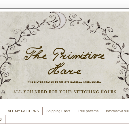
e
ALL MY PATTERNS
Shipping Costs
Free patterns
Informativa su
6